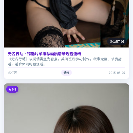
1:57:08
无名行动·臻选片单推荐画质清晰观看流畅
《无名行动》以爱情类型为看点，美国班底参与制作，叙事完整、节奏舒
适，适合休闲时段观看。
7万
动漫
2015-03-07
6.9