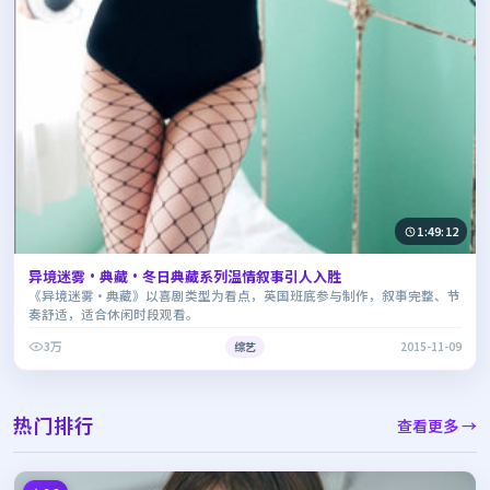
1:49:12
异境迷雾·典藏·冬日典藏系列温情叙事引人入胜
《异境迷雾·典藏》以喜剧类型为看点，英国班底参与制作，叙事完整、节
奏舒适，适合休闲时段观看。
3万
综艺
2015-11-09
热门排行
查看更多 →