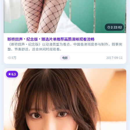
2:22:02
断桥回声·纪念版·臻选片单推荐画质清晰观看流畅
《断桥回声·纪念版》以动漫类型为看点，中国香港班底参与制作，叙事完
整、节奏舒适，适合休闲时段观看。
3万
电影
2017-09-12
6.3