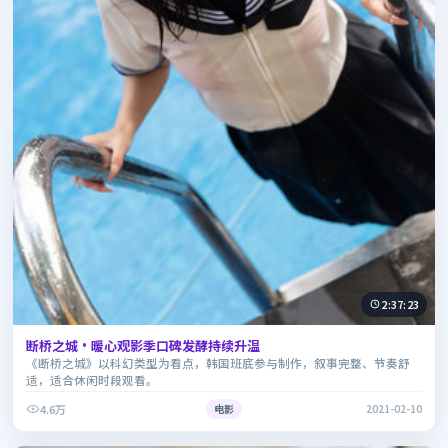
2:37:23
断桥之城·暖心观影季口碑发酵持续升温
《断桥之城》以科幻类型为看点，韩国班底参与制作，叙事完整、节奏舒
适，适合休闲时段观看。
4.6万
电影
2021-02-10