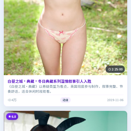
2:25:00
白昼之城·典藏·冬日典藏系列温情叙事引人入胜
《白昼之城·典藏》以悬疑类型为看点，英国班底参与制作，叙事完整、节
奏舒适，适合休闲时段观看。
4万
动漫
2019-11-06
6.8