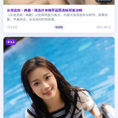
长夜追踪·典藏·臻选片单推荐画质清晰观看流畅
《长夜追踪·典藏》以犯罪类型为看点，中国大陆班底参与制作，叙事完
整、节奏舒适，适合休闲时段观看。
8.3万
电视剧
2021-09-21
8.6