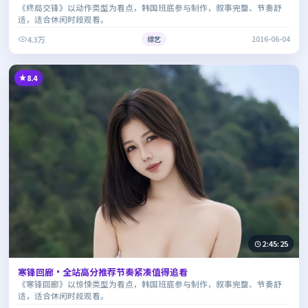
《终局交锋》以动作类型为看点，韩国班底参与制作，叙事完整、节奏舒
适，适合休闲时段观看。
4.3万
综艺
2016-06-04
8.4
2:45:25
寒锋回廊·全站高分推荐节奏紧凑值得追看
《寒锋回廊》以惊悚类型为看点，韩国班底参与制作，叙事完整、节奏舒
适，适合休闲时段观看。